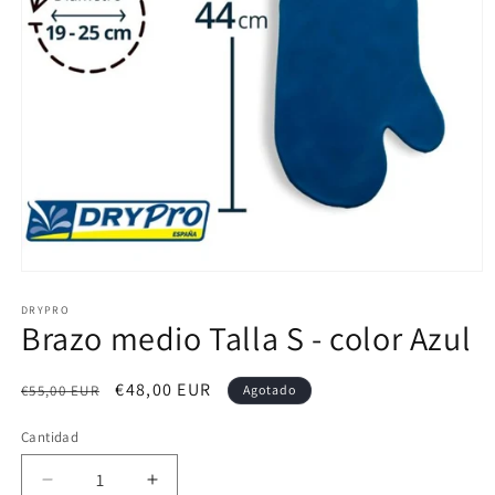
DRYPRO
Brazo medio Talla S - color Azul
Precio
Precio
€48,00 EUR
€55,00 EUR
Agotado
habitual
de
Cantidad
oferta
Reducir
Aumentar