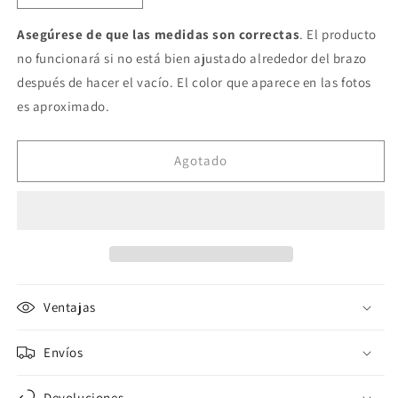
cantidad
cantidad
para
para
Asegúrese de que las medidas son correctas
. El producto
Brazo
Brazo
no funcionará si no está bien ajustado alrededor del brazo
medio
medio
después de hacer el vacío. El color que aparece en las fotos
Talla
Talla
es aproximado.
S
S
-
-
color
color
Agotado
Azul
Azul
Ventajas
Envíos
Devoluciones