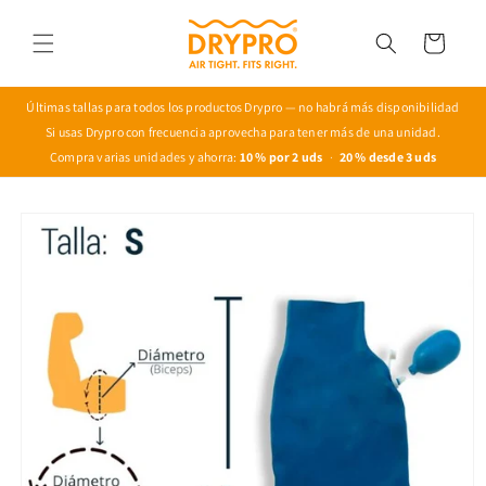
Ir
directamente
Carrito
al contenido
Últimas tallas para todos los productos Drypro — no habrá más disponibilidad
Si usas Drypro con frecuencia aprovecha para tener más de una unidad.
Compra varias unidades y ahorra:
10 % por 2 uds
·
20 % desde 3 uds
Ir
directamente
a la
información
del producto