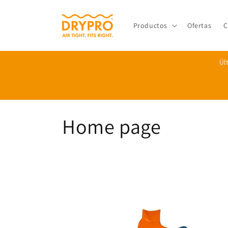
Saltar
para o
conteúdo
Productos
Ofertas
C
Úl
C
Home page
o
l
e