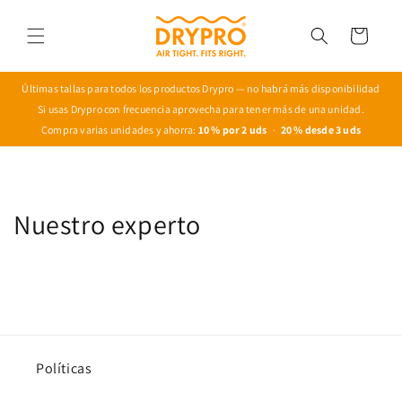
Vai
direttamente
Carrello
ai contenuti
Últimas tallas para todos los productos Drypro — no habrá más disponibilidad
Si usas Drypro con frecuencia aprovecha para tener más de una unidad.
Compra varias unidades y ahorra:
10 % por 2 uds
·
20 % desde 3 uds
Nuestro experto
Políticas